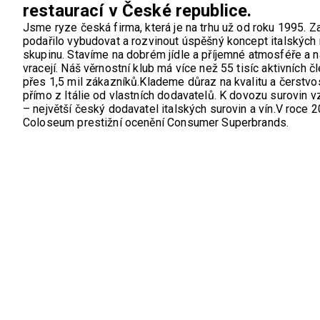
restaurací v České republice.
Jsme ryze česká firma, která je na trhu už od roku 1995.
Za
podařilo vybudovat a rozvinout úspěšný koncept italských 
skupinu.
Stavíme na dobrém jídle a příjemné atmosféře a n
vracejí.
Náš věrnostní klub má více než 55 tisíc aktivních č
přes 1,5 mil zákazníků.
Klademe důraz na kvalitu a čerstvo
přímo z Itálie od vlastních dodavatelů.
K dovozu surovin v
– největší český dodavatel italských surovin a vín.
V roce 2
Coloseum prestižní ocenění Consumer Superbrands.