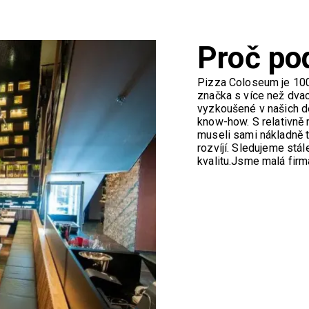
Proč po
Pizza Coloseum je 100
značka s více než dvac
vyzkoušené v našich de
know-how.
S relativně
museli sami nákladně t
rozvíjí.
Sledujeme stále
kvalitu.
Jsme malá firm