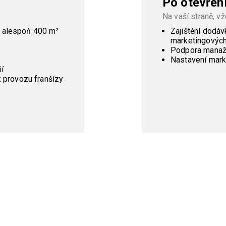
Po otevřen
Na vaší straně, v
e alespoň 400 m²
Zajištění dodáv
marketingových)
Podpora manaž
Nastavení mark
í
k provozu franšízy