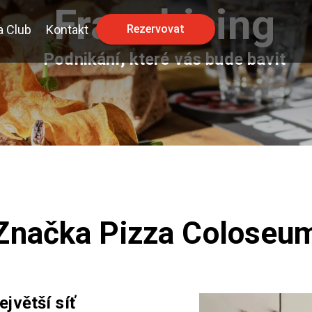
Franchising
a Club
Kontakt
Rezervovat
Podnikání, které vás bude bavit
Značka Pizza Coloseu
jvětší síť