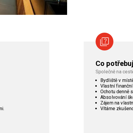
Co potřebu
Společně na cest
Bydliště v míst
Vlastní finanční
Ochotu denně s
Absolvování šk
Zájem na vlastn
i.
Vítáme zkušeno